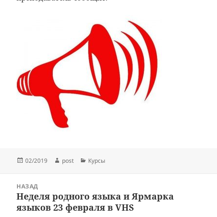
Опубликовано
Автор
Рубрики
02/2019
post
Курсы
Навигация
НАЗАД
по
Неделя родного языка и Ярмарка
Предыдущая
записям
языков 23 февраля в VHS
запись: