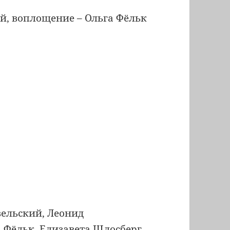
й, воплощение – Ольга Фёльк
вельский, Леонид
 Фёльк, Елизавета Шлосберг,