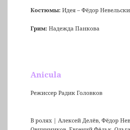
Костюмы:
Идея – Фёдор Невельски
Грим:
Надежда Панкова
Anicula
Режиссер Радик Головков
В ролях | Алексей Делёв, Фёдор Не
Овчинников, Евгений Фёльк, Ольга