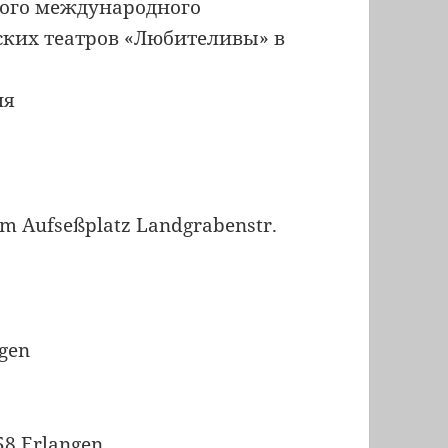
-ого международного
ских театров «Любителивы» в
ия
m Aufseßplatz Landgrabenstr.
ngen
058 Erlangen