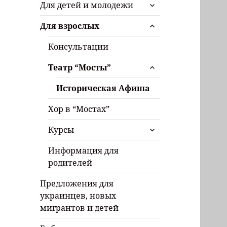
раскрыть
Для детей и молодежи
дочернее
раскрыть
меню
Для взрослых
дочернее
меню
Консультации
раскрыть
Театр “Мосты”
дочернее
меню
Историческая Афиша
Хор в “Мостах”
раскрыть
Курсы
дочернее
меню
Информация для
родителей
Предложения для
украинцев, новых
мигрантов и детей