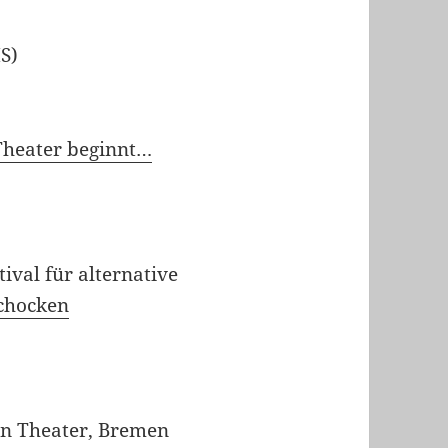
IS)
Theater beginnt…
ival für alternative
chocken
en Theater, Bremen