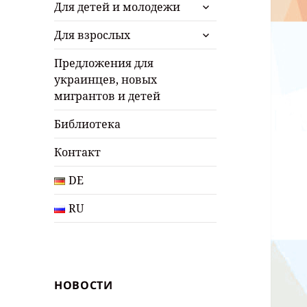
раскрыть
Для детей и молодежи
дочернее
раскрыть
меню
Для взрослых
дочернее
меню
Предложения для
украинцев, новых
мигрантов и детей
Библиотека
Контакт
DE
RU
НОВОСТИ