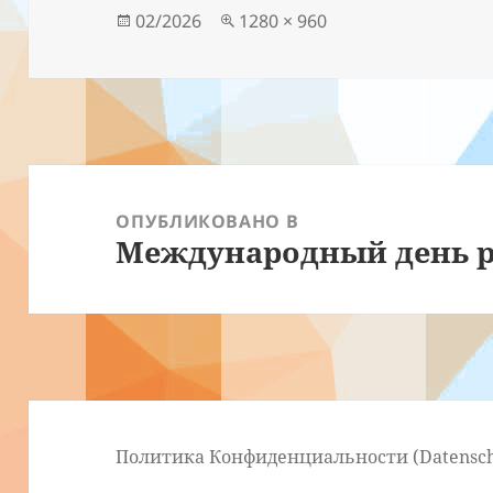
Опубликовано
Полный
02/2026
1280 × 960
размер
Навигация
по
ОПУБЛИКОВАНО В
Международный день р
записям
Политика Конфиденциальности (Datensch