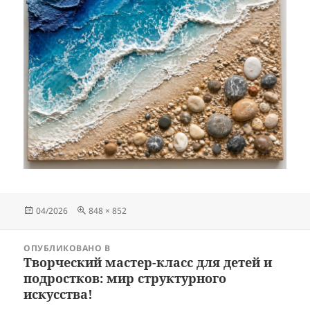
Опубликовано
Полный
04/2026
848 × 852
размер
Навигация
ОПУБЛИКОВАНО В
по
Творческий мастер-класс для детей и
записям
подростков: мир структурного
искусства!