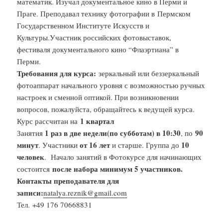
математик. Изучал документальное кино в Перми и
Праге. Преподавал технику фотографии в Пермском
Государственном Институте Искусств и
Культуры.Участник российских фотовыставок,
фестиваля документального кино “Флаэртиана” в
Перми.
Требования для курса:
зеркальный или беззеркальный
фотоаппарат начального уровня с возможностью ручных
настроек и сменной оптикой. При возникновении
вопросов, пожалуйста, обращайтесь к ведущей курса.
1 квартал
Курс рассчитан на
1 раз в две недели
(по субботам) в 10:30
90
Занятия
, по
минут
от 16 лет
10
.
Участники
и старше.
Группа до
человек
.
Начало занятий в Фотокурсе для начинающих
после набора минимум 5 участников.
состоится
Контакты преподавателя для
записи:
natalya.reznik@gmail.com
Тел.
‭+49 176 70668831