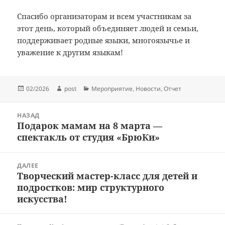
Спасибо организаторам и всем участникам за
этот день, который объединяет людей и семьи,
поддерживает родные языки, многоязычье и
уважение к другим языкам!
Опубликовано
Автор
Рубрики
02/2026
post
Мероприятие
,
Новости
,
Отчет
Навигация
НАЗАД
по
Подарок мамам на 8 марта —
Предыдущая
записям
спектакль от студия «БрюКи»
запись:
ДАЛЕЕ
Творческий мастер-класс для детей и
Следующая
подростков: мир структурного
запись:
искусства!