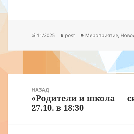
Опубликовано
Автор
Рубрики
11/2025
post
Мероприятие
,
Ново
Навигация
по
НАЗАД
«Родители и школа — с
записям
Предыдущая
27.10. в 18:30
запись: