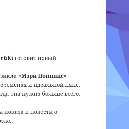
BrüKi
готовит новый
юзикла
«Мэри Поппинс»
–
еременах и идеальной няне,
огда она нужна больше всего.
 показа и новости о
озже.