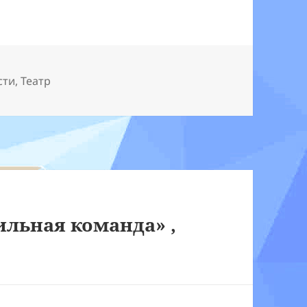
сти
,
Театр
ильная команда» ,