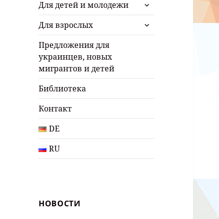
раскрыть
Для детей и молодежи
дочернее
раскрыть
меню
Для взрослых
дочернее
меню
Предложения для
украинцев, новых
мигрантов и детей
Библиотека
Контакт
DE
RU
НОВОСТИ