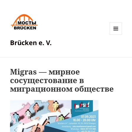
МЕНЮ
Brücken e. V.
И
ВИДЖЕТЫ
Мigras — мирное
сосущестование в
миграционном обществе