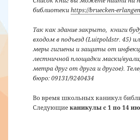
Список книг вы можете найти на 
библиотеки
https://bruecken-erlangen
Так как здание закрыто, книги бу
входом в подъезд (Luitpoldstr. 45) 
меры гигиены и защиты от инфекци
лестничной площадки маски/вуали,
метра друг от друга и другое). Те
бюро: 09131/9240434
Во время школьных каникул библи
Cледующие
каникулы с 1 по 14 и