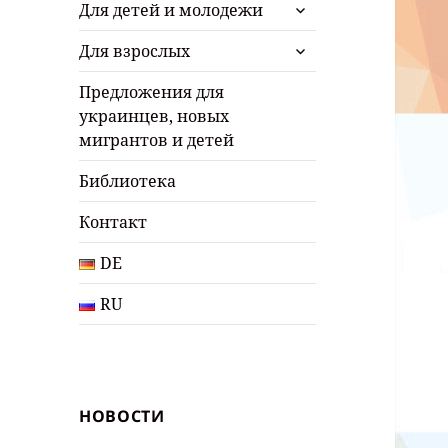
раскрыть
Для детей и молодежи
дочернее
раскрыть
меню
Для взрослых
дочернее
меню
Предложения для
украинцев, новых
мигрантов и детей
Библиотека
Контакт
DE
RU
НОВОСТИ