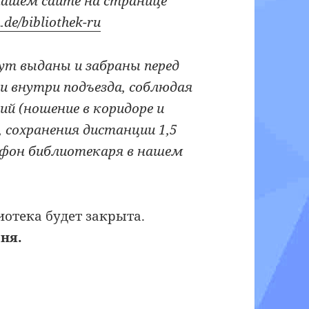
нашем сайте на странице
.de/
bibliothek-ru
дут выданы и забраны перед
или внутри подъезда, соблюдая
й (ношение в коридоре и
 сохранения дистанции 1,5
лефон библиотекаря в нашем
отека будет закрыта.
юня.