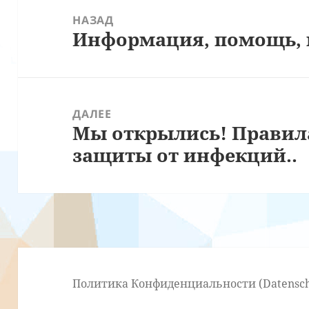
по
НАЗАД
Информация, помощь,
записям
Предыдущая
запись:
ДАЛЕЕ
Мы открылись! Правил
Следующая
защиты от инфекций..
запись:
Политика Конфиденциальности (Datensch