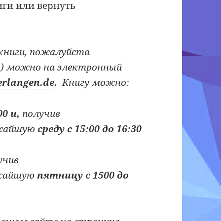
иги или вернуть
книги, пожалуйста
) можно на электронный
rlangen.de
.
Кн
игу
можно:
00 и,
получив
жайшую
среду с 15:00 до 16:30
учив
жайшую
пятницу с 1500 до