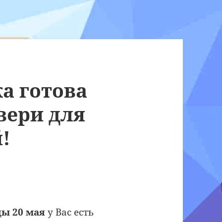
а готова
вери для
!
ды 20 мая
у Вас есть