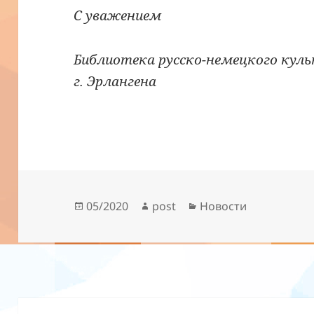
C уважением
Библиотека русско-немецкого кул
г. Эрлангена
Опубликовано
Автор
Рубрики
05/2020
post
Новости
Навигация