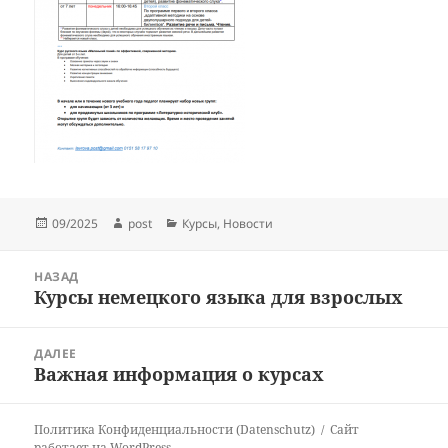
Опубликовано
Автор
Рубрики
09/2025
post
Курсы
,
Новости
Навигация
НАЗАД
по
Курсы немецкого языка для взрослых
Предыдущая
записям
запись:
ДАЛЕЕ
Важная информация о курсах
Следующая
запись:
Политика Конфиденциальности (Datenschutz)
Сайт
работает на WordPress