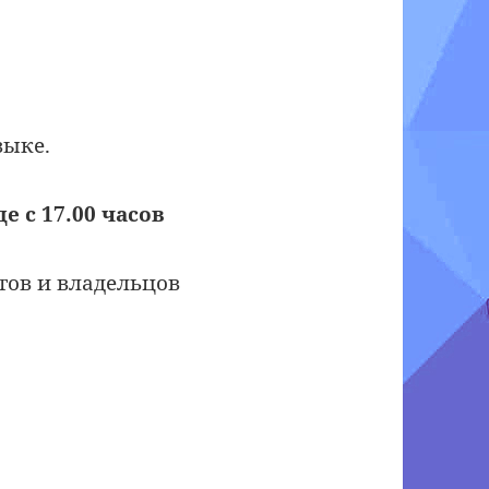
зыке.
де c 17.00 часов
стов и владельцов