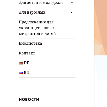
раскрыть
Для детей и молодежи
дочернее
раскрыть
меню
Для взрослых
дочернее
меню
Предложения для
украинцев, новых
мигрантов и детей
Библиотека
Контакт
DE
RU
НОВОСТИ