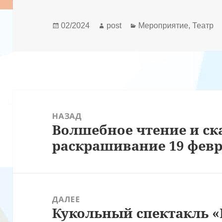
Опубликовано
Автор
Рубрики
02/2024
post
Мероприятие
,
Театр
Навигация
по
НАЗАД
Волшебное чтение и ск
записям
Предыдущая
раскрашивание 19 февр
запись:
ДАЛЕЕ
Кукольный спектакль «
Следующая