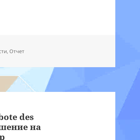
сти
,
Отчет
bote des
ашение на
р