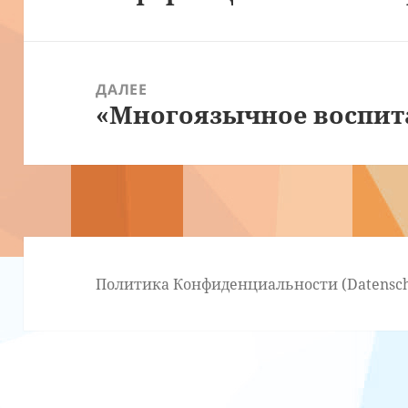
ДАЛЕЕ
«Многоязычное воспита
Следующая
запись:
Политика Конфиденциальности (Datensch