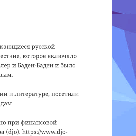
екающиеся русской
ествие, которое включало
йлер и Баден-Баден и было
овым.
рии и литературе, посетили
одам.
но при финансовой
a (djo).
https://www.djo-