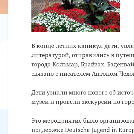
В конце летних каникул дети, увл
литературой, отправились в путеш
города Кольмар, Брайзах, Баденва
связано с писателем Антоном Чех
Дети узнали много нового об исто
музеи и провели экскурсии по гор
Это мероприятие было организова
поддержке Deutsche Jugend in Europ