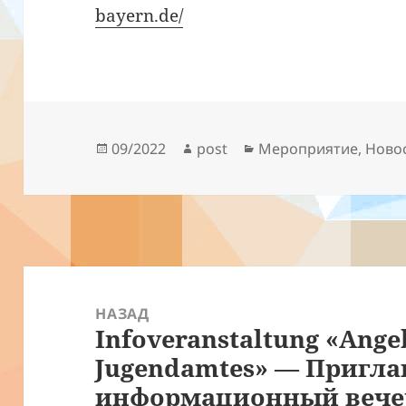
bayern.de/
Опубликовано
Автор
Рубрики
09/2022
post
Мероприятие
,
Ново
Навигация
по
НАЗАД
Infoveranstaltung «Ange
записям
Предыдущая
Jugendamtes» — Пригл
запись:
информационный вече