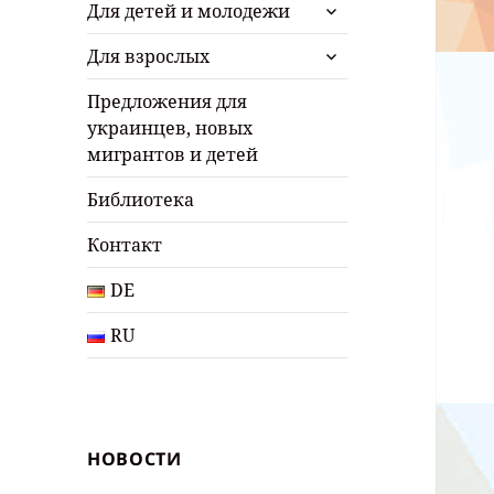
раскрыть
Для детей и молодежи
дочернее
раскрыть
меню
Для взрослых
дочернее
меню
Предложения для
украинцев, новых
мигрантов и детей
Библиотека
Контакт
DE
RU
НОВОСТИ