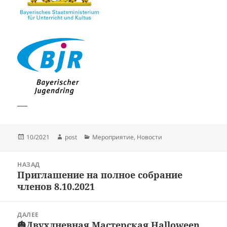
Опубликовано
Автор
Рубрики
10/2021
post
Мероприятие
,
Новости
Навигация
НАЗАД
по
Приглашение на полное собрание
Предыдущая
записям
членов 8.10.2021
запись:
ДАЛЕЕ
🎃Двухдневная Мастерская Halloween
Следующая