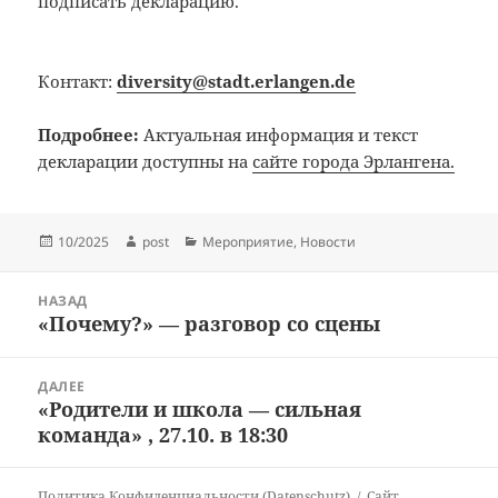
подписать декларацию.
Контакт:
diversity@stadt.erlangen.de
Подробнее:
Актуальная информация и текст
декларации доступны на
сайте города Эрлангена.
Опубликовано
Автор
Рубрики
10/2025
post
Мероприятие
,
Новости
Навигация
НАЗАД
по
«Почему?» — разговор со сцены
Предыдущая
записям
запись:
ДАЛЕЕ
«Родители и школа — сильная
Следующая
команда» , 27.10. в 18:30
запись:
Политика Конфиденциальности (Datenschutz)
Сайт