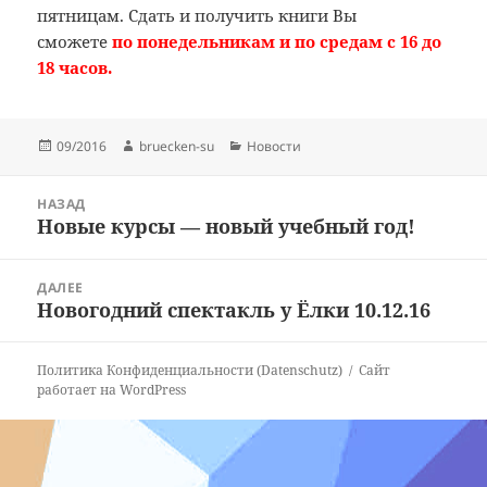
пятницам. Сдать и получить книги Вы
сможете
по понедельникам и по средам с 16 до
18 часов.
Опубликовано
Автор
Рубрики
09/2016
bruecken-su
Новости
Навигация
НАЗАД
по
Новые курсы — новый учебный год!
Предыдущая
записям
запись:
ДАЛЕЕ
Новогодний спектакль у Ёлки 10.12.16
Следующая
запись:
Политика Конфиденциальности (Datenschutz)
Сайт
работает на WordPress