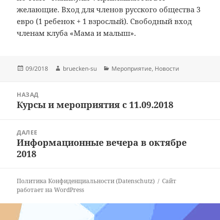
желающие. Вход для членов русского общества 3
евро (1 ребенок + 1 взрослый). Свободный вход
членам клуба «Мама и малыш».
Опубликовано
Автор
Рубрики
09/2018
bruecken-su
Мероприятие
,
Новости
Навигация
НАЗАД
по
Курсы и мероприятия с 11.09.2018
Предыдущая
записям
запись:
ДАЛЕЕ
Информационные вечера в октябре
Следующая
2018
запись:
Политика Конфиденциальности (Datenschutz)
Сайт
работает на WordPress