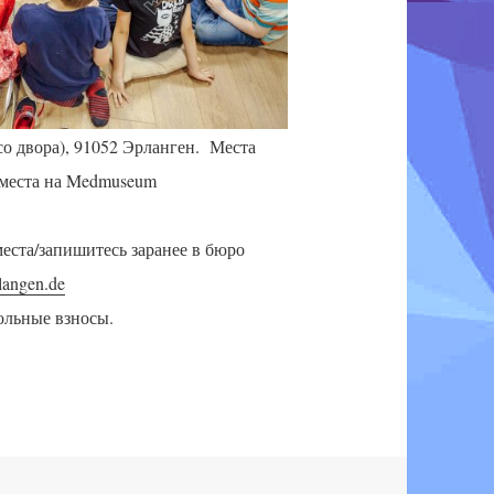
д со двора), 91052 Эрланген. Места
 места на Medmuseum
еста/запишитесь заранее в бюро
langen.de
ольные взносы.