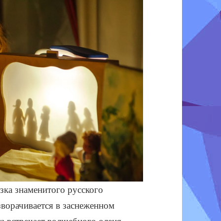
зка знаменитого русского
зворачивается в заснеженном
а встречает волшебного оленя,