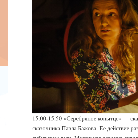
15:00-15:50 «Серебряное копытце» — ска
сказочника Павла Бажова. Ее действие ра
сибирском лесу. Маленькая девочка-сирот