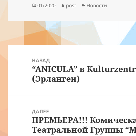
Опубликовано
Автор
Рубрики
01/2020
post
Новости
Навигация
по
НАЗАД
“ANICULA” в Kulturzent
записям
Предыдущая
(Эрланген)
запись:
ДАЛЕЕ
ПРЕМЬЕРА!!! Комическа
Следующая
Театральной Группы “
запись: