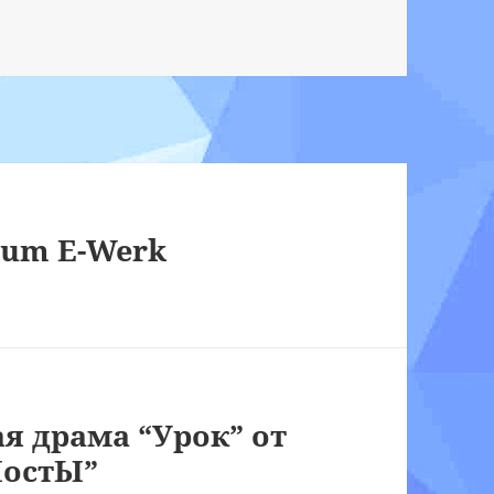
rum E-Werk
я драма “Урок” от
МостЫ”