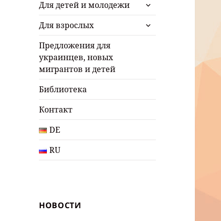
раскрыть
Для детей и молодежи
дочернее
раскрыть
меню
Для взрослых
дочернее
меню
Предложения для
украинцев, новых
мигрантов и детей
Библиотека
Контакт
DE
RU
НОВОСТИ