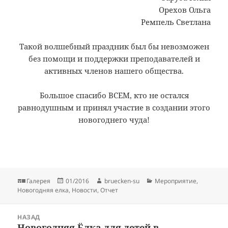
Орехов Ольга
Ремпель Светлана
Такой волшебный праздник был бы невозможен
без помощи и поддержки преподавателей и
активных членов нашего общества.
Большое спасибо ВСЕМ, кто не остался
равнодушным и принял участие в создании этого
новогоднего чуда!
Формат
Опубликовано
Автор
Рубрики
Галерея
01/2016
bruecken-su
Мероприятие
,
Новогодняя елка
,
Новости
,
Отчет
Навигация
НАЗАД
по
Новогодняя Ёлка для детей в
Предыдущая