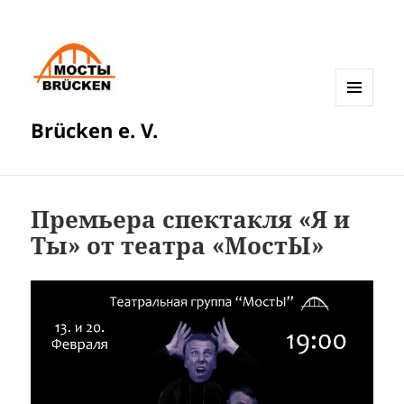
МЕНЮ
Brücken e. V.
И
ВИДЖЕТЫ
Премьера спектакля «Я и
Ты» от театра «МостЫ»