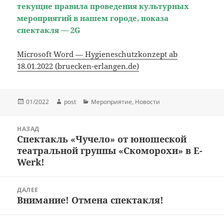
текущие правила проведения культурных
мероприятий в нашем городе, показа
спектакля — 2G
Microsoft Word — Hygieneschutzkonzept ab
18.01.2022 (bruecken-erlangen.de)
Опубликовано
Автор
Рубрики
01/2022
post
Мероприятие
,
Новости
Навигация
НАЗАД
по
Спектакль «Чучело» от юношеской
Предыдущая
записям
театральной группы «Скоморохи» в E-
запись:
Werk!
ДАЛЕЕ
Внимание! Отмена спектакля!
Следующая
запись: