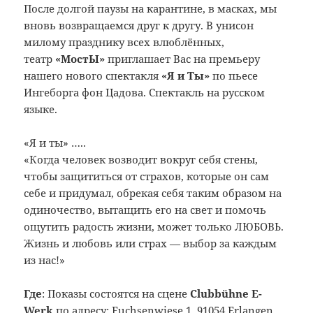
После долгой паузы на карантине, в масках, мы
вновь возвращаемся друг к другу. В унисон
милому празднику всех влюблённых,
театр
«МостЫ»
приглашает Вас на премьеру
нашего нового спектакля
«Я и Ты»
по пьесе
Ингеборга фон Цадова. Спектакль на русском
языке.
«Я и ты» …..
«Когда человек возводит вокруг себя стены,
чтобы защититься от страхов, которые он сам
себе и придумал, обрекая себя таким образом на
одиночество, вытащить его на свет и помочь
ощутить радость жизни, может только ЛЮБОВЬ.
Жизнь и любовь или страх — выбор за каждым
из нас!»
Где
: Показы состоятся на сцене
Clubb
ü
hne
Е-
Werk
по адресу: Fuchsenwiese 1, 91054 Erlangen