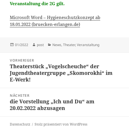
Veranstaltung die 2G gilt.
Microsoft Word – Hygieneschutzkonzept ab
18.01.2022 (bruecken-erlangen.de)
Veröffentlicht
Autor
Kategorien
01/2022
post
News
,
Theater
,
Veranstaltung
am
Beitragsnavigation
VORHERIGER
Theaterstück „Vogelscheuche“ der
Vorheriger
Jugendtheatergruppe „Skomorokhi“ im
Beitrag:
E-Werk!
NÄCHSTER
die Vorstellung „Ich und Du“ am
Nächster
20.02.2022 abzusagen
Beitrag:
Datenschutz
Stolz präsentiert von WordPress