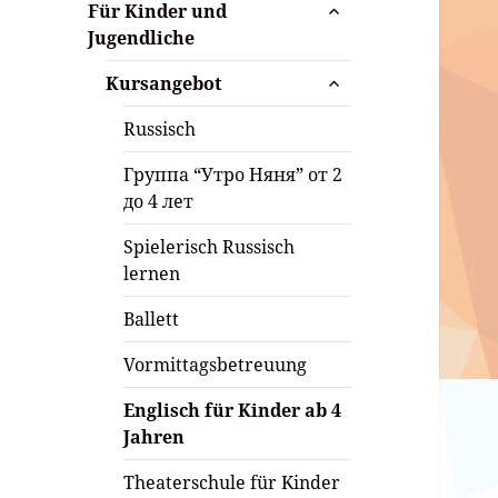
untermenü
Für Kinder und
öffnen
Jugendliche
untermenü
Kursangebot
öffnen
Russisch
Группа “Утро Няня” от 2
до 4 лет
Spielerisch Russisch
lernen
Ballett
Vormittagsbetreuung
Englisch für Kinder ab 4
Jahren
Theaterschule für Kinder