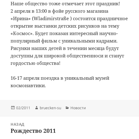
Наше общество тоже отмечает этот праздник!
2 апреля в 13:00 в фойе русского магазина
«Ирина» (Wladimirstraße ) состоится праздничное
открытие выставки детских рисунков на тему
«Космос». Будет показан интересный научно-
популярный фильм с уникальными кадрами.
Рисунки наших детей в течении месяца будут
доступны для широкой общественноси и станут
гордостью общества!
16-17 апреля поездка в уникальный музей
космонавтики.
Опубликовано
Автор
Рубрики
02/2011
bruecken-su
Новости
Навигация
НАЗАД
по
Рождество 2011
Предыдущая
записям
запись: