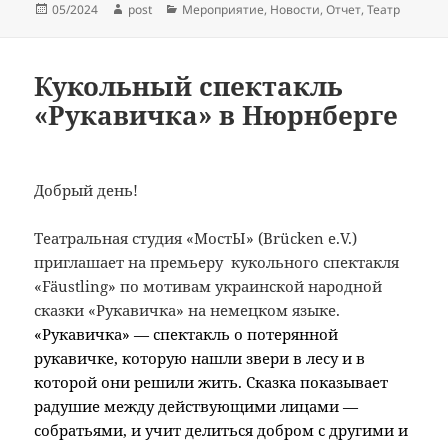
Опубликовано
Автор
Рубрики
05/2024
post
Мероприятие
,
Новости
,
Отчет
,
Театр
Кукольный спектакль
«Рукавичка» в Нюрнберге
Добрый день!
Театральная студия «МостЫ» (Brücken e.V.)
приглашает на премьеру кукольного спектакля
«Fäustling» по мотивам украинской народной
сказки «Рукавичка» на немецком языке.
«Рукавичка» — спектакль о потерянной
рукавичке, которую нашли звери в лесу и в
которой они решили жить. Сказка показывает
радушие между действующими лицами —
собратьями, и учит делиться добром с другими и