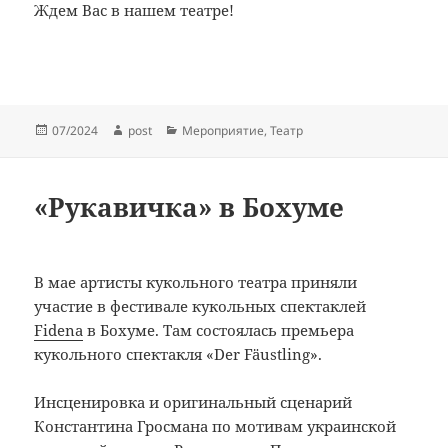
Ждем Вас в нашем театре!
Опубликовано
Автор
Рубрики
07/2024
post
Мероприятие
,
Театр
«Рукавичка» в Бохуме
В мае артисты кукольного театра приняли
участие в фестивале кукольных спектаклей
Fidena
в Бохуме. Там состоялась премьера
кукольного спектакля «Der Fäustling».
Инсценировка и оригинальный сценарий
Константина Гросмана по мотивам украинской