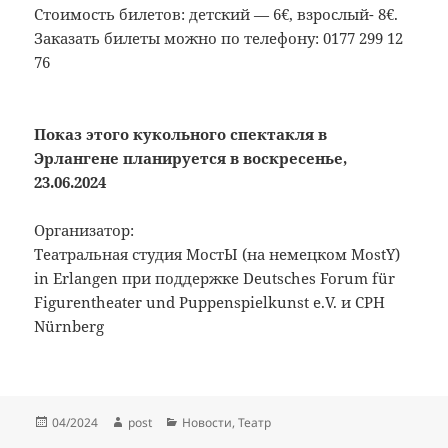
Стоимость билетов: детский — 6€, взрослый- 8€.
Заказать билеты можно по телефону: 0177 299 12
76
Показ этого кукольного спектакля в
Эрлангене планируется в воскресенье,
23.06.2024
Организатор:
Театральная студия МостЫ (на немецком MostY)
in Erlangen при поддержке Deutsches Forum für
Figurentheater und Puppenspielkunst e.V. и CPH
Nürnberg
Опубликовано
Автор
Рубрики
04/2024
post
Новости
,
Театр