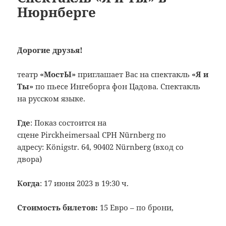
Нюрнберге
Дорогие друзья!
театр
«МостЫ»
приглашает Вас на спектакль
«Я и
Ты»
по пьесе Ингеборга фон Цадова. Спектакль
на русском языке.
Где
: Показ состоится на
сцене Pirckheimersaal CPH Nürnberg по
адресу: Königstr. 64, 90402 Nürnberg (вход со
двора)
Когда
: 17 июня 2023 в 19:30 ч.
C
тоимость билетов:
15 Евро – по брони,