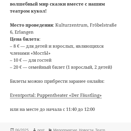
волшебный мир сказки вместе с нашим
театром кукол!
Место проведения
: Kulturzentrum, Fröbelstraße
6, Erlangen
Цена билета
:
– 8 € — для детей и взрослых, являющихся
членами «МостЫ»
– 10 € — для гостей
– 20 € — семейный билет (1 взрослый, 2 детей)
Билеты можно прибрести заранее онлайн:
Eventportal: Puppentheater «Der Fäustling»
или на месте до начала с 11:40 до 12:00
Опубликовано
Автор
Рубрики
06/2025
post
Мероприятие
,
Новости
,
Театр