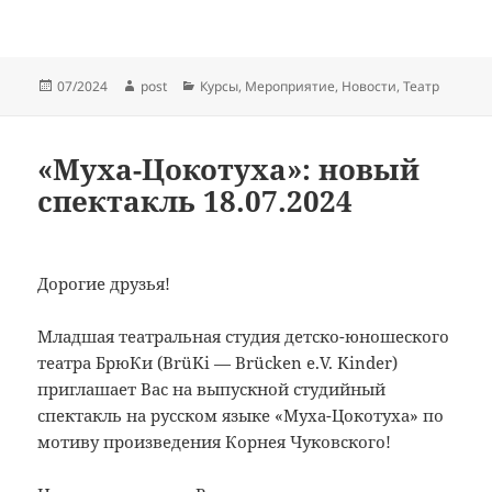
Опубликовано
Автор
Рубрики
07/2024
post
Курсы
,
Мероприятие
,
Новости
,
Театр
«Муха-Цокотуха»: новый
спектакль 18.07.2024
Дорогие друзья!
Младшая театральная студия детско-юношеского
театра БрюКи (BrüKi — Brücken e.V. Kinder)
приглашает Вас на выпускной студийный
спектакль на русском языке «Муха-Цокотуха» по
мотиву произведения Корнея Чуковского!