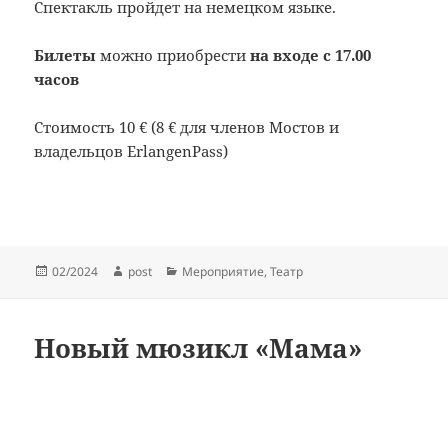
Спектакль пройдет на немецком языке.
Билеты
можно приобрести
на входе c 17.00
часов
Стоимость 10 € (8 € для членов Мостов и
владельцов ErlangenPass)
Опубликовано
Автор
Рубрики
02/2024
post
Мероприятие
,
Театр
Новый мюзикл «Мама»