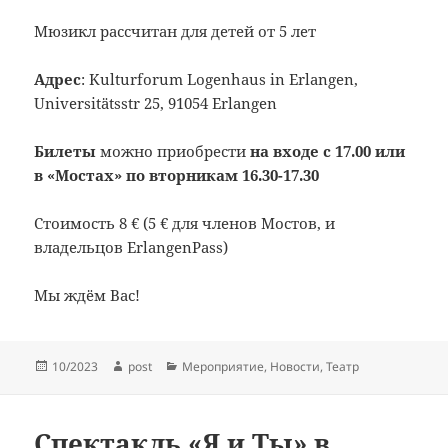
Мюзикл рассчитан для детей от 5 лет
Адрес
: Kulturforum Logenhaus in Erlangen,
Universitätsstr 25, 91054 Erlangen
Билеты
можно приобрести
на входе c 17.00 или
в «Мостах» по вторникам 16.30-17.30
Стоимость 8 € (5 € для членов Мостов, и
владельцов ErlangenPass)
Мы ждём Вас!
Опубликовано
Автор
Рубрики
10/2023
post
Мероприятие
,
Новости
,
Театр
Спектакль «Я и Ты» в