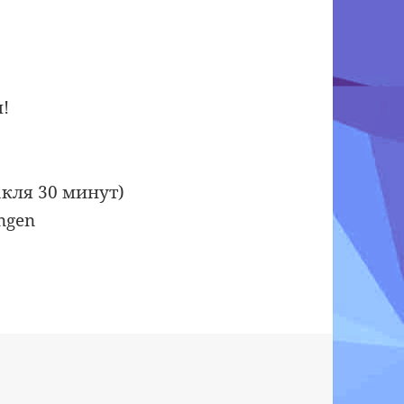
!
акля 30 минут)
angen