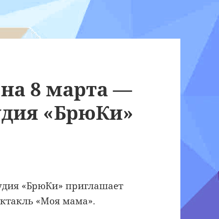
на 8 марта —
удия «БрюКи»
тудия «БрюКи» приглашает
ектакль «Моя мама».