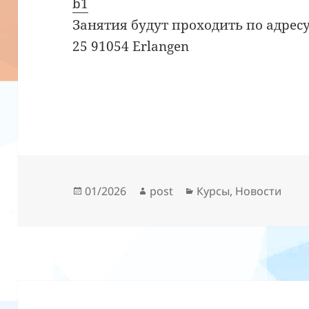
b1
Занятия будут проходить по адресу: B
25 91054 Erlangen
Опубликовано
Автор
Рубрики
01/2026
post
Курсы
,
Новости