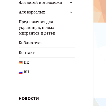
раскрыть
Для детей и молодежи
дочернее
раскрыть
меню
Для взрослых
дочернее
меню
Предложения для
украинцев, новых
мигрантов и детей
Библиотека
Контакт
DE
RU
НОВОСТИ