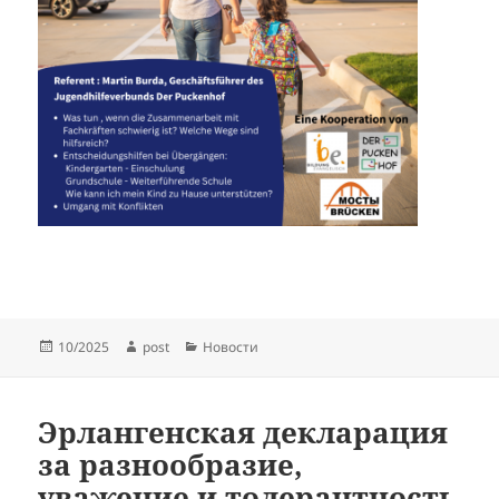
Опубликовано
Автор
Рубрики
10/2025
post
Новости
Эрлангенская декларация
за разнообразие,
уважение и толерантность