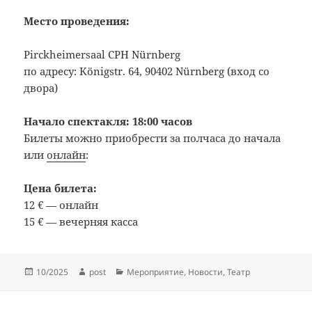
Место проведения:
Pirckheimersaal CPH Nürnberg
по адресу: Königstr. 64, 90402 Nürnberg (вход со
двора)
Начало спектакля: 18:00 часов
Билеты можно приобрести за полчаса до начала
или
онлайн
:
Цена билета:
12 € — онлайн
15 € — вечерняя касса
Опубликовано
Автор
Рубрики
10/2025
post
Мероприятие
,
Новости
,
Театр