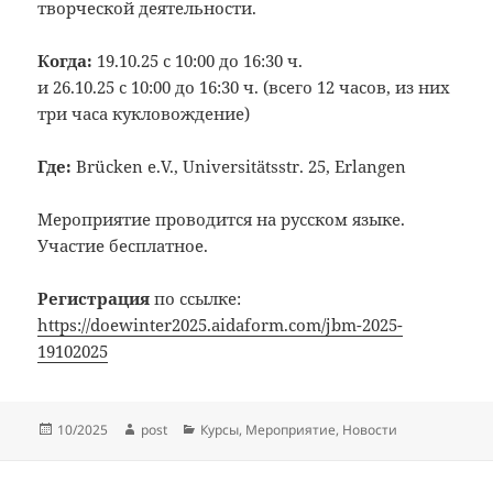
творческой деятельности.
Когда:
19.10.25 с 10:00 до 16:30 ч.
и 26.10.25 с 10:00 до 16:30 ч. (всего 12 часов, из них
три часа кукловождение)
Где
:
Brücken e.V., Universitätsstr. 25, Erlangen
Мероприятие проводится на русском языке.
Участие бесплатное.
Регистрация
по ссылке:
https://doewinter2025.aidaform.com/jbm-2025-
19102025
Опубликовано
Автор
Рубрики
10/2025
post
Курсы
,
Мероприятие
,
Новости