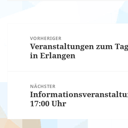
Beitragsnavigation
VORHERIGER
Veranstaltungen zum Tag
Vorheriger
in Erlangen
Beitrag:
NÄCHSTER
Informationsveranstaltu
Nächster
17:00 Uhr
Beitrag: