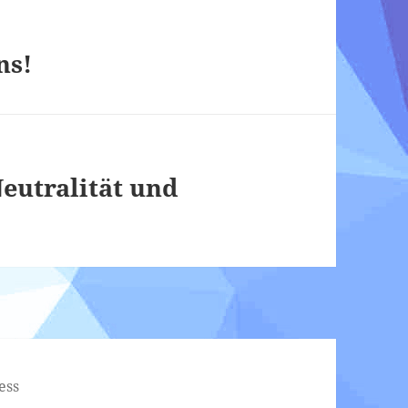
ns!
Neutralität und
ess