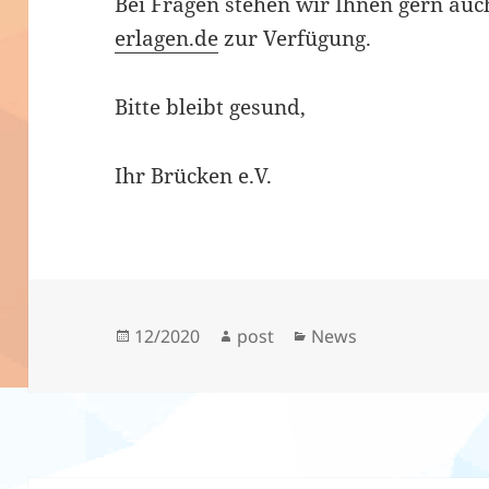
Bei Fragen stehen wir Ihnen gern auc
erlagen.de
zur Verfügung.
Bitte bleibt gesund,
Ihr Brücken e.V.
Veröffentlicht
Autor
Kategorien
12/2020
post
News
am