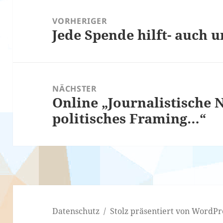
Beitragsnavigation
VORHERIGER
Jede Spende hilft- auch u
Vorheriger
Beitrag:
NÄCHSTER
Online „Journalistische 
Nächster
politisches Framing…“
Beitrag:
Datenschutz
Stolz präsentiert von WordPr