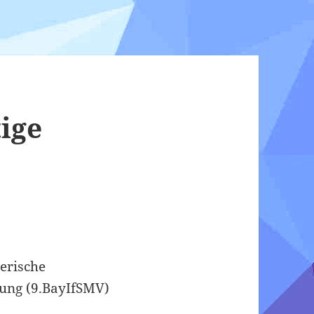
ige
,
erische
ung (9.BayIfSMV)