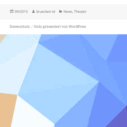
Veröffentlicht
Autor
Kategorien
09/2015
bruecken-id
News
,
Theater
am
Datenschutz
Stolz präsentiert von WordPress