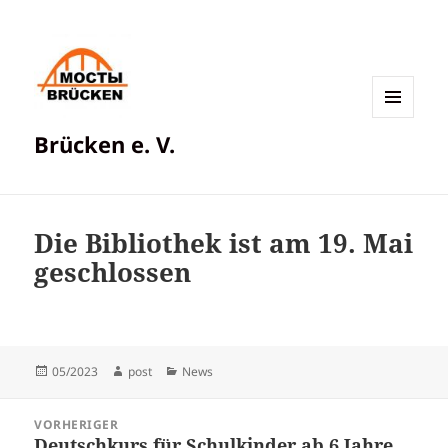
MENÜ
Brücken e. V.
UND
WIDGETS
Die Bibliothek ist am 19. Mai
geschlossen
Veröffentlicht
Autor
Kategorien
05/2023
post
News
am
Beitragsnavigation
VORHERIGER
Deutschkurs für Schulkinder ab 6 Jahre
Vorheriger