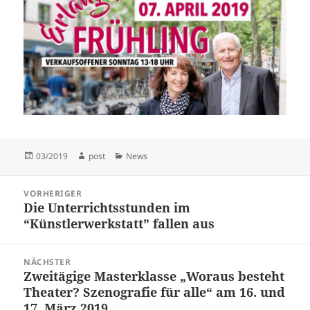
Veröffentlicht
Autor
Kategorien
03/2019
post
News
am
Beitragsnavigation
VORHERIGER
Die Unterrichtsstunden im
Vorheriger
“Künstlerwerkstatt” fallen aus
Beitrag:
NÄCHSTER
Zweitägige Masterklasse „Woraus besteht
Nächster
Theater? Szenografie für alle“ am 16. und
Beitrag:
17. März 2019