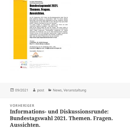
Veröffentlicht
Autor
Kategorien
09/2021
post
News
,
Veranstaltung
am
Beitragsnavigation
VORHERIGER
Informations- und Diskussionsrunde:
Vorheriger
Bundestagswahl 2021. Themen. Fragen.
Beitrag:
Aussichten.