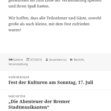
gemeinsam bis zum Ende der Veranstaltung spielten
und ihren Spaß hatten.
Wir hoffen, dass alle Teilnehmer und Gäste, sowohl
große als auch kleine, mit dem Fest zufrieden
waren!
Format
Veröffentlicht
Autor
Kategorien
Galerie
07/2016
bruecken-su
Bericht
,
am
Veranstaltung
Beitragsnavigation
VORHERIGER
Fest der Kulturen am Sonntag, 17. Juli
Vorheriger
Beitrag:
NÄCHSTER
„Die Abenteuer der Bremer
Nächster
Stadtmusikanten“
Beitrag: