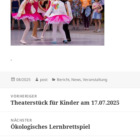
Veröffentlicht
Autor
Kategorien
08/2025
post
Bericht
,
News
,
Veranstaltung
am
Beitragsnavigation
VORHERIGER
Theaterstück für Kinder am 17.07.2025
Vorheriger
Beitrag:
NÄCHSTER
Ökologisches Lernbrettspiel
Nächster
Beitrag: