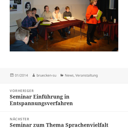
Veröffentlicht
Autor
Kategorien
01/2014
bruecken-su
News
,
Veranstaltung
am
Beitragsnavigation
VORHERIGER
Seminar Einführung in
Vorheriger
Entspannungsverfahren
Beitrag:
NÄCHSTER
Seminar zum Thema Sprachenvielfalt
Nächster